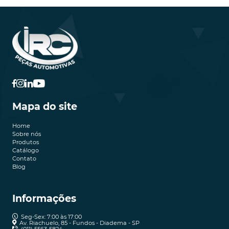
Mapa do site
Home
Sobre nós
Produtos
Catálogo
Contato
Blog
Informações
Seg-Sex: 7:00 às 17:00
Av. Riachuelo, 85 - Fundos - Diadema - SP
(011) 5563-5824