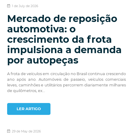
1 de July de 2026
Mercado de reposição
automotiva: o
crescimento da frota
impulsiona a demanda
por autopeças
A frota de veículos em circulação no Brasil continua crescendo
ano após ano. Automóveis de passeio, veículos comerciais
leves, caminhões e utilitários percorrem diariamente milhares
de quilômetros, ex...
LER ARTIGO
29 de May de 2026