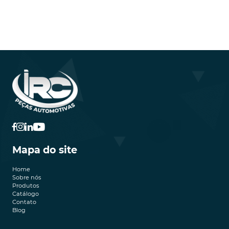
Mapa do site
Home
Sobre nós
Produtos
Catálogo
Contato
Blog