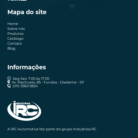
Mapa do site
Home
Sobre nós
Produtos
Catálogo
Contato
Blog
Informações
Seg-Sex: 7:00 às 17:00
Av. Riachuelo, 85 - Fundos - Diadema - SP
(011) 5563-5824
A IRC Automotiva faz parte do grupo Indústrias RC