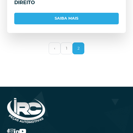
DIREITO
SAIBA MAIS
‹
1
2