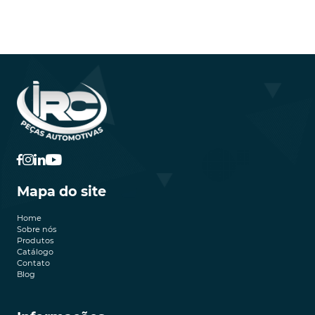
Mapa do site
Home
Sobre nós
Produtos
Catálogo
Contato
Blog