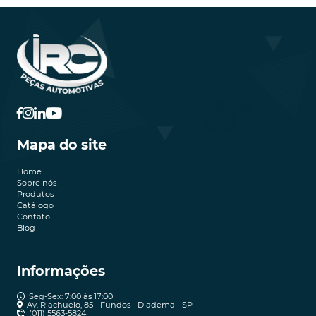
Mapa do site
Home
Sobre nós
Produtos
Catálogo
Contato
Blog
Informações
Seg-Sex: 7:00 às 17:00
Av. Riachuelo, 85 - Fundos - Diadema - SP
(011) 5563-5824